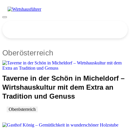
Zum
Inhalt
springen
Menü
Bitte akzeptieren Sie Cookies, um die Suche zu
nutzen!
Oberösterreich
Taverne in der Schön in Micheldorf –
Wirtshauskultur mit dem Extra an
Tradition und Genuss
Oberösterreich