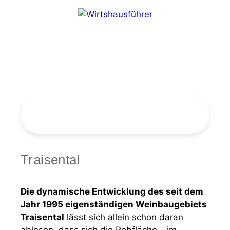
Zum
Inhalt
springen
Menü
Bitte akzeptieren Sie Cookies, um
die Suche zu nutzen!
Traisental
Die dynamische Entwicklung des seit dem
Jahr 1995 eigenständigen Weinbaugebiets
Traisental
lässt sich allein schon daran