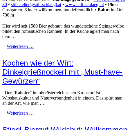
80
•
stiftskeller@stift-schlaegl.at
•
www.stift-schlaegl.at
•
Plus:
Gastgarten, Kinder willkommen, hundefreundlich
•
Bahn:
im Ort
700 m
Hier wird seit 1580 Bier gebraut, das wunderschöne Steingewölbe
bildet den romantischen Rahmen. In der Küche agiert man nach
dem …
Weiterlesen …
Kochen wie der Wirt:
Dinkelgrießnockerl mit „Must-have-
Gewürzen“
Der “Rahofer” im oberösterreichischen Kronstorf ist
Wirtshauskultur und Naturverbundenheit in einem. Das spürt man
an der Art, wie man …
Weiterlesen …
Stiegl-Biergut Wildshut: Willkommen