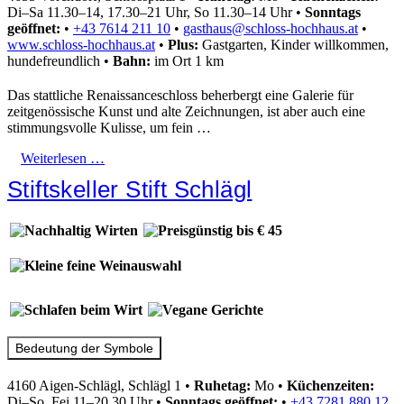
Di–Sa 11.30–14, 17.30–21 Uhr, So 11.30–14 Uhr
•
Sonntags
geöffnet:
•
+43 7614 211 10
•
gasthaus@schloss-hochhaus.at
•
www.schloss-hochhaus.at
•
Plus:
Gastgarten, Kinder willkommen,
hundefreundlich
•
Bahn:
im Ort 1 km
Das stattliche Renaissanceschloss beherbergt eine Galerie für
zeitgenössische Kunst und alte Zeichnungen, ist aber auch eine
stimmungsvolle Kulisse, um fein …
Weiterlesen …
Stiftskeller Stift Schlägl
Bedeutung der Symbole
4160 Aigen-Schlägl, Schlägl 1
•
Ruhetag:
Mo
•
Küchenzeiten:
Di–So, Fei 11–20.30 Uhr
•
Sonntags geöffnet:
•
+43 7281 880 12