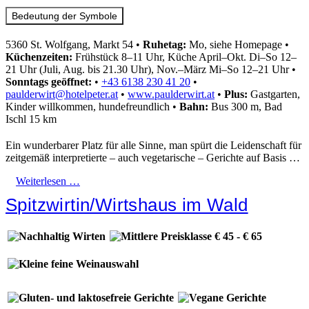
Bedeutung der Symbole
5360 St. Wolfgang, Markt 54
•
Ruhetag:
Mo, siehe Homepage
•
Küchenzeiten:
Frühstück 8–11 Uhr, Küche April–Okt. Di–So 12–
21 Uhr (Juli, Aug. bis 21.30 Uhr), Nov.–März Mi–So 12–21 Uhr
•
Sonntags geöffnet:
•
+43 6138 230 41 20
•
paulderwirt@hotelpeter.at
•
www.paulderwirt.at
•
Plus:
Gastgarten,
Kinder willkommen, hundefreundlich
•
Bahn:
Bus 300 m, Bad
Ischl 15 km
Ein wunderbarer Platz für alle Sinne, man spürt die Leidenschaft für
zeitgemäß interpretierte – auch vegetarische – Gerichte auf Basis …
Weiterlesen …
Spitzwirtin/Wirtshaus im Wald