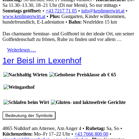
Sa 11.30–13.30, 18–21 Uhr (Di nur Menü), So nur mittags
•
Sonntags geöffnet:
•
+43 7217 71 05
•
info@keplingerwirt.at
•
www.keplingerwirt.at
•
Plus:
Gastgarten, Kinder willkommen,
hundefreundlich, E-Ladestation
•
Bahn:
Neufelden 15 km
Das charmante Seminar- und Golfhotel ist der ideale Ort, um seiner
Golfleidenschaft zu frönen, Ruhe zu finden und vor allem …
Weiterlesen …
1er Beisl im Lexenhof
Bedeutung der Symbole
4865 Nußdorf am Attersee, Am Anger 4
•
Ruhetag:
Sa, So
•
Küchenzeiten:
Mo–Fr 17–22 Uhr
•
+43 7666 800 00
•