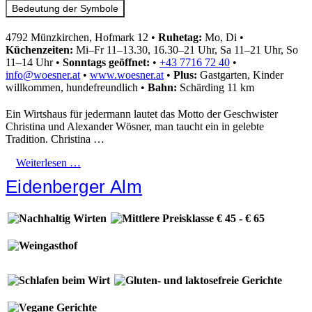
Bedeutung der Symbole
4792 Münzkirchen, Hofmark 12
•
Ruhetag:
Mo, Di
•
Küchenzeiten:
Mi–Fr 11–13.30, 16.30–21 Uhr, Sa 11–21 Uhr, So
11–14 Uhr
•
Sonntags geöffnet:
•
+43 7716 72 40
•
info@woesner.at
•
www.woesner.at
•
Plus:
Gastgarten, Kinder
willkommen, hundefreundlich
•
Bahn:
Schärding 11 km
Ein Wirtshaus für jedermann lautet das Motto der Geschwister
Christina und Alexander Wösner, man taucht ein in gelebte
Tradition. Christina …
Weiterlesen …
Eidenberger Alm