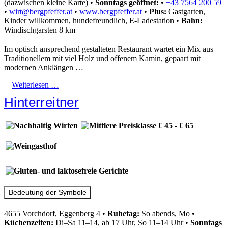
(dazwischen kleine Karte)
•
Sonntags geöffnet:
•
+43 7564 200 59
•
wirt@bergpfeffer.at
•
www.bergpfeffer.at
•
Plus:
Gastgarten,
Kinder willkommen, hundefreundlich, E-Ladestation
•
Bahn:
Windischgarsten 8 km
Im optisch ansprechend gestalteten Restaurant wartet ein Mix aus
Traditionellem mit viel Holz und offenem Kamin, gepaart mit
modernen Anklängen …
Weiterlesen …
Hinterreitner
Bedeutung der Symbole
4655 Vorchdorf, Eggenberg 4
•
Ruhetag:
So abends, Mo
•
Küchenzeiten:
Di–Sa 11–14, ab 17 Uhr, So 11–14 Uhr
•
Sonntags