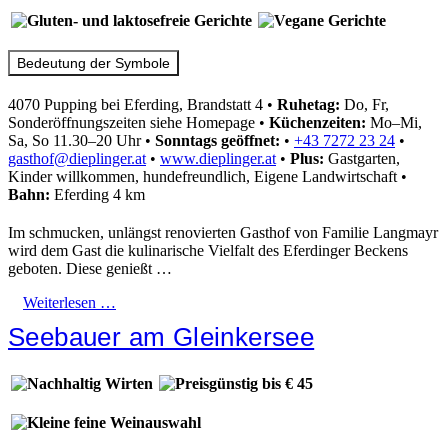
Bedeutung der Symbole
4070 Pupping bei Eferding, Brandstatt 4
•
Ruhetag:
Do, Fr,
Sonderöffnungszeiten siehe Homepage
•
Küchenzeiten:
Mo–Mi,
Sa, So 11.30–20 Uhr
•
Sonntags geöffnet:
•
+43 7272 23 24
•
gasthof@dieplinger.at
•
www.dieplinger.at
•
Plus:
Gastgarten,
Kinder willkommen, hundefreundlich, Eigene Landwirtschaft
•
Bahn:
Eferding 4 km
Im schmucken, unlängst renovierten Gasthof von Familie Langmayr
wird dem Gast die kulinarische Vielfalt des Eferdinger Beckens
geboten. Diese genießt …
Weiterlesen …
Seebauer am Gleinkersee