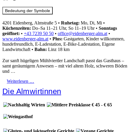
Bedeutung der Symbole
4201 Eidenberg, Almstraße 5
•
Ruhetag:
Mo, Di, Mi
•
Küchenzeiten:
Do–Sa 11–21 Uhr, So 11–19 Uhr
•
Sonntags
geöffnet:
•
+43 7239 50 50
•
office@eidenberger-alm.at
•
www.eidenberger-alm.at
•
Plus:
Gastgarten, Kinder willkommen,
hundefreundlich, E-Ladestation, E-Bike-Ladestation, Eigene
Landwirtschaft
•
Bahn:
Linz 18 km
Zur sanft hügeligen Mühlviertler Landschaft passt das Gasthaus –
samt geräumigem Anwesen – mit viel altem Holz, schweren Böden
und …
Weiterlesen …
Die Almwirtinnen