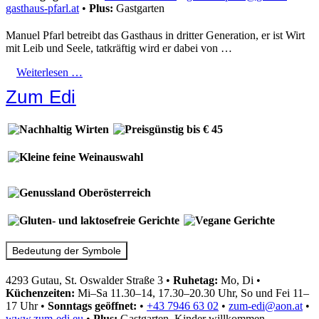
gasthaus-pfarl.at
•
Plus:
Gastgarten
Manuel Pfarl betreibt das Gasthaus in dritter Generation, er ist Wirt
mit Leib und Seele, tatkräftig wird er dabei von …
Weiterlesen …
Zum Edi
Bedeutung der Symbole
4293 Gutau, St. Oswalder Straße 3
•
Ruhetag:
Mo, Di
•
Küchenzeiten:
Mi–Sa 11.30–14, 17.30–20.30 Uhr, So und Fei 11–
17 Uhr
•
Sonntags geöffnet:
•
+43 7946 63 02
•
zum-edi@aon.at
•
www.zum-edi.eu
•
Plus:
Gastgarten, Kinder willkommen,