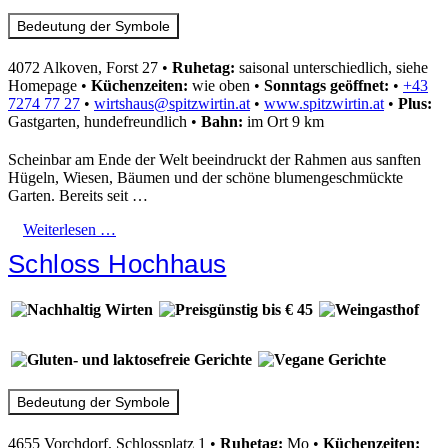
Bedeutung der Symbole
4072 Alkoven, Forst 27
•
Ruhetag:
saisonal unterschiedlich, siehe
Homepage
•
Küchenzeiten:
wie oben
•
Sonntags geöffnet:
•
+43
7274 77 27
•
wirtshaus@spitzwirtin.at
•
www.spitzwirtin.at
•
Plus:
Gastgarten, hundefreundlich
•
Bahn:
im Ort 9 km
Scheinbar am Ende der Welt beeindruckt der Rahmen aus sanften
Hügeln, Wiesen, Bäumen und der schöne blumengeschmückte
Garten. Bereits seit …
Weiterlesen …
Schloss Hochhaus
Bedeutung der Symbole
4655 Vorchdorf, Schlossplatz 1
•
Ruhetag:
Mo
•
Küchenzeiten: