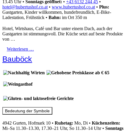
13.45 Uhr
•
Sonntags geöffnet:
•
+43 6132 244 45
•
hotel@hubertushof.co.at
•
www.hubertushof.co.at
•
Plus:
Gastgarten, Kinder willkommen, hundefreundlich, E-Bike-
Ladestation, Frühstück
•
Bahn:
im Ort 350 m
Hotel, Wirtshaus, Café und Bar unter einem Dach, auch der
Gastgarten ist stimmungsvoll. Die Küche setzt auf beste Produkte
von …
Weiterlesen …
Bauböck
Bedeutung der Symbole
4942 Gurten, Hofmark 10
•
Ruhetag:
Mo, Di
•
Küchenzeiten:
Mi–Sa 11.30–13.30, 17.30–21 Uhr, So 11.30–14 Uhr
•
Sonntags