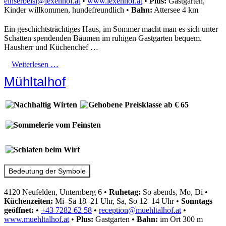
einserbeisl@lexenhof.at
•
www.lexenhof.at
•
Plus:
Gastgarten,
Kinder willkommen, hundefreundlich
•
Bahn:
Attersee 4 km
Ein geschichtsträchtiges Haus, im Sommer macht man es sich unter
Schatten spendenden Bäumen im ruhigen Gastgarten bequem.
Hausherr und Küchenchef …
Weiterlesen …
Mühltalhof
Bedeutung der Symbole
4120 Neufelden, Unternberg 6
•
Ruhetag:
So abends, Mo, Di
•
Küchenzeiten:
Mi–Sa 18–21 Uhr, Sa, So 12–14 Uhr
•
Sonntags
geöffnet:
•
+43 7282 62 58
•
reception@muehltalhof.at
•
www.muehltalhof.at
•
Plus:
Gastgarten
•
Bahn:
im Ort 300 m