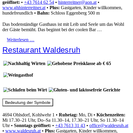
geöffnet:
•
+43 7614 62 54
•
hinterreitner@aon.at
•
www.ghhinterreitner.at
•
Plus:
Gastgarten, Kinder willkommen,
hundefreundlich
•
Bahn:
Schloss Eggenberg 500 m
Das bodenständige Gasthaus ist mit Leib und Seele um das Wohl
der Gäste bemüht. Das beginnt bei der coolen Bar …
Weiterlesen …
Restaurant Waldesruh
Bedeutung der Symbole
4694 Ohlsdorf, Kohlwehr 1
•
Ruhetag:
Mo, Di
•
Küchenzeiten:
Mi 17.30–21 Uhr, Do–Sa 11.30–14, 17.30–21 Uhr, So 11.30–14
Uhr
•
Sonntags geöffnet:
•
+43 7613 31 43
•
office@waldesruh.at
•
www.waldesruh.at
•
Plus:
Gastgarten, Kinder willkommen,