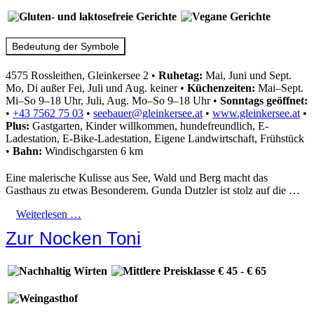
Bedeutung der Symbole
4575 Rossleithen, Gleinkersee 2
•
Ruhetag:
Mai, Juni und Sept.
Mo, Di außer Fei, Juli und Aug. keiner
•
Küchenzeiten:
Mai–Sept.
Mi–So 9–18 Uhr, Juli, Aug. Mo–So 9–18 Uhr
•
Sonntags geöffnet:
•
+43 7562 75 03
•
seebauer@gleinkersee.at
•
www.gleinkersee.at
•
Plus:
Gastgarten, Kinder willkommen, hundefreundlich, E-
Ladestation, E-Bike-Ladestation, Eigene Landwirtschaft, Frühstück
•
Bahn:
Windischgarsten 6 km
Eine malerische Kulisse aus See, Wald und Berg macht das
Gasthaus zu etwas Besonderem. Gunda Dutzler ist stolz auf die …
Weiterlesen …
Zur Nocken Toni