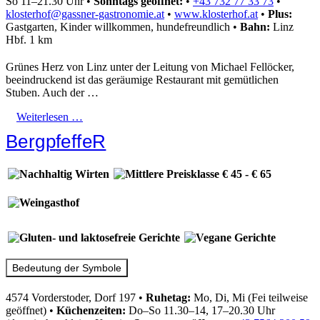
So 11–21.30 Uhr
•
Sonntags geöffnet:
•
+43 732 77 33 73
•
klosterhof@gassner-gastronomie.at
•
www.klosterhof.at
•
Plus:
Gastgarten, Kinder willkommen, hundefreundlich
•
Bahn:
Linz
Hbf. 1 km
Grünes Herz von Linz unter der Leitung von Michael Fellöcker,
beeindruckend ist das geräumige Restaurant mit gemütlichen
Stuben. Auch der …
Weiterlesen …
BergpfeffeR
Bedeutung der Symbole
4574 Vorderstoder, Dorf 197
•
Ruhetag:
Mo, Di, Mi (Fei teilweise
geöffnet)
•
Küchenzeiten:
Do–So 11.30–14, 17–20.30 Uhr