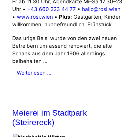
Fr ab 11.30 Uhr, Abendkarte Mi–Sa 17.30–23
Uhr
•
+43 660 223 44 77
•
hallo@rosi.wien
•
www.rosi.wien
•
Plus:
Gastgarten, Kinder
willkommen, hundefreundlich, Frühstück
Das urige Beisl wurde von den zwei neuen
Betreibern umfassend renoviert, die alte
Schank aus dem Jahr 1906 allerdings
beibehalten …
Weiterlesen …
Meierei im Stadtpark
(Steirereck)