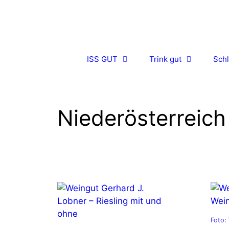
Zum
Inhalt
springen
ISS GUT
Trink gut
Schl
Niederösterreich
Foto: