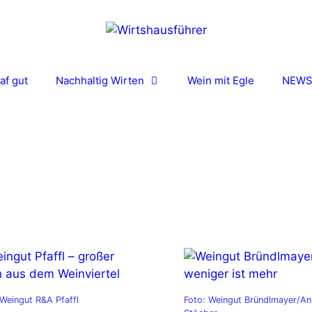
af gut
Nachhaltig Wirten
Wein mit Egle
NEW
 Weingut R&A Pfaffl
Foto: Weingut Bründlmayer/An