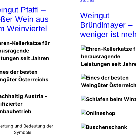
Stöcher
ngut Pfaffl –
Weingut
oßer Wein aus
Bründlmayer –
m Weinviertel
weniger ist meh
ertung und Bedeutung der
Symbole