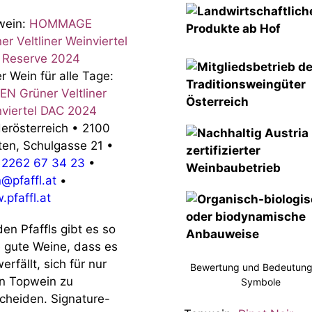
wein:
HOMMAGE
er Veltliner Weinviertel
 Reserve 2024
r Wein für alle Tage:
EN Grüner Veltliner
viertel DAC 2024
erösterreich
•
2100
ten, Schulgasse 21
•
 2262 67 34 23
•
@pfaffl.at
•
pfaffl.at
den Pfaffls gibt es so
e gute Weine, dass es
erfällt, sich für nur
Bewertung und Bedeutung
n Topwein zu
Symbole
cheiden. Signature-