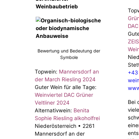
Top
Grün
DAC
Gute
ZEIS
Wein
Bewertung und Bedeutung der
Nied
Symbole
Stet
Topwein:
Mannersdorf an
+43
der March Riesling 2024
wein
Guter Wein für alle Tage:
www.
Weinviertel DAC Grüner
Bei 
Veltliner 2024
viel
Alternativwein:
Benita
schw
Sophie Riesling alkoholfrei
eine
Niederösterreich
•
2261
ents
Mannersdorf an der