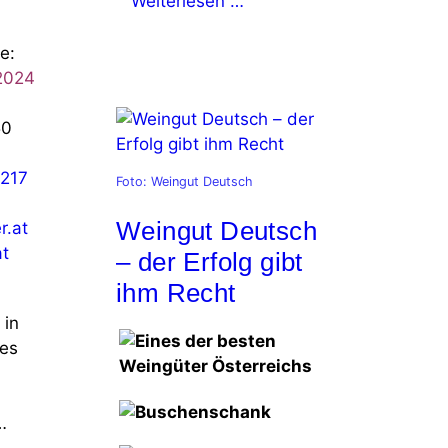
Weiterlesen …
e:
 2024
50
217
Foto: Weingut Deutsch
Weingut Deutsch
r.at
t
– der Erfolg gibt
ihm Recht
 in
 es
…