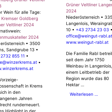
Grüner Veltliner Lange
3
2024
r Wein für alle Tage:
Niederösterreich
•
33
 Kremser Goldberg
Langenlois, Weraingra
er Veltliner 2024
10
•
+43 2734 23 03
rnativwein:
office@weingut-rabl.a
enmuskateller 2024
www.weingut-rabl.at
erösterreich
•
3500
ms, Sandgrube 13
•
Die Familie Rabl betrei
2732 855 11
•
seit dem Jahr 1750
ce@winzerkrems.at
•
Weinbau in Langenlois
.winzerkrems.at
einem Leitbetrieb der
Region wurde das 80
Vorzeige-
Hektar …
ssenschaft in Krems
sich in den
Weiterlesen …
gangenen Jahren
lrecht runderneuert.
s Highlight in der