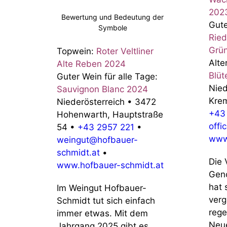
202
Bewertung und Bedeutung der
Gute
Symbole
Ried
Grün
Topwein:
Roter Veltliner
Alte
Alte Reben 2024
Blüt
Guter Wein für alle Tage:
Nied
Sauvignon Blanc 2024
Kre
Niederösterreich
•
3472
+43 
Hohenwarth, Hauptstraße
offi
54
•
+43 2957 221
•
www
weingut@hofbauer-
schmidt.at
•
Die 
www.hofbauer-schmidt.at
Geno
hat 
Im Weingut Hofbauer-
ver
Schmidt tut sich einfach
rege
immer etwas. Mit dem
Neue
Jahrgang 2025 gibt es