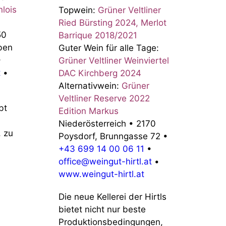
nlois
Topwein:
Grüner Veltliner
Ried Bürsting 2024, Merlot
50
Barrique 2018/2021
ben
Guter Wein für alle Tage:
•
Grüner Veltliner Weinviertel
t
•
DAC Kirchberg 2024
Alternativwein:
Grüner
Veltliner Reserve 2022
bt
Edition Markus
Niederösterreich
•
2170
, zu
Poysdorf, Brunngasse 72
•
+43 699 14 00 06 11
•
office@weingut-hirtl.at
•
www.weingut-hirtl.at
Die neue Kellerei der Hirtls
bietet nicht nur beste
Produktionsbedingungen,