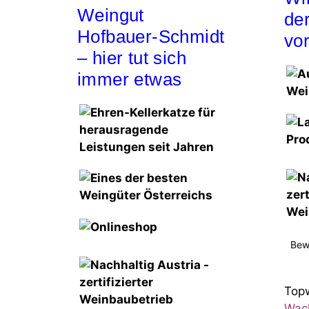
Weingut
der
Hofbauer-Schmidt
vo
– hier tut sich
immer etwas
Bew
Top
Wach