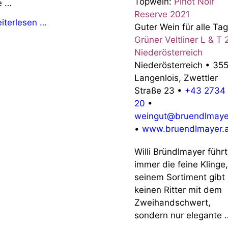
Topwein:
Pinot Noir
e …
Reserve 2021
iterlesen …
Guter Wein für alle Tag
Grüner Veltliner L & T
Niederösterreich
Niederösterreich
•
35
Langenlois, Zwettler
Straße 23
•
+43 2734 
20
•
weingut@bruendlmaye
•
www.bruendlmayer.a
Willi Bründlmayer führt
immer die feine Klinge,
seinem Sortiment gibt
keinen Ritter mit dem
Zweihandschwert,
sondern nur elegante 