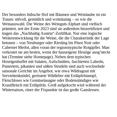
Der besonders hübsche Hof mit Bäumen und Weinlaube ist ein
Traum: stilvoll, gemütlich und weiträumig – so wie die
Weinauswahl. Die Weine des Weinguts Alphart sind vielfach
prämiert, seit der Ernte 2023 sind sie außerdem biozertifiziert und
tragen das „Nachhaltig Austria“-Zertifikat. Nur eine logische
Weiterentwicklung für die Weine, die die Charakteristik der Lage
betonen – von Neuburger oder Riesling bis Pinot Noir oder
Cabernet Merlot, allen voran der regionstypische Rotgipfler. Man
verkostet sie am besten, wenn der hauseigene Heurige ausg’steckt
hat (Termine siehe Homepage). Neben dem typischen
Heurigenbuffet mit Salaten, Aufschnitten, faschierten Laberln,
Paniertem, pikanten und süßen Strudeln sind auch wechselnde
saisonale Gerichte im Angebot, wie etwa Wildragout mit
Serviettenknödel, geröstete Wildleber mit Erdäpfelstampf,
Fleischloses wie Gemüselasagne oder Bodenständiges wie
Krautfleisch mit Erdäpfeln. Groß aufgekocht wird während der
Wintersaison, einer der Fixpunkte ist das große Ganslessen.