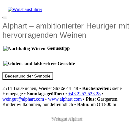
Zum
Inhalt
springen
Menü
Alphart – ambitionierter Heuriger mit
hervorragenden Weinen
Genusstipp
Bedeutung der Symbole
2514 Traiskirchen, Wiener Straße 44–48
•
Küchenzeiten:
siehe
Homepage
•
Sonntags geöffnet:
•
+43 2252 523 28
•
weingut@alphart.com
•
www.alphart.com
•
Plus:
Gastgarten,
Kinder willkommen, hundefreundlich
•
Bahn:
im Ort 800 m
Weingut Alphart