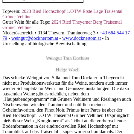
Topwein:
2023 Ried Hochschopf 1.ÖTW Erste Lage Traisental
Grüner Veltliner
Guter Wein für alle Tage:
2024 Ried Theyerner Berg Traisental
Grüner Veltliner
Niederösterreich
•
3134 Theyern, Traminerweg 3
•
+43 664 544 17
79
•
weingut@docknertom.at
•
www.docknertom.at
•
In
Umstellung auf biologische Bewirtschaftung
Weingut Tom Dockner
Helge Woell
Das schicke Weingut von Silke und Tom Dockner in Theyern ist
nicht nur Produktionswerkstatt für die Weine, sondern auch immer
wieder Schauplatz für Wein- und Genussveranstaltungen. Die dazu
passenden Weine gibt es reichlich, neben dem
„Hauptabendprogramm“ mit Grünen Veltlinern und Rieslingen auch
Nischenweine wie den Traminer und natürlich meinen
Geheimfavoriten, den Pinot Noir. Primus inter Pares ist aber der
Ried Hochschopf 1.ÖTW Traisental Grüner Veltliner. Ursprünglich
hieß dieser Wein „Konglomerat“ als Tribut an die vorherrschende
Bodenformation in der eindrucksvollen Ried Hochschopf mit
Traumblick auf das Traisental – super war er schon damals. Der