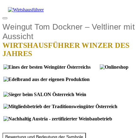
Zum
Inhalt
springen
Menü
Weingut Tom Dockner – Veltliner mit
Aussicht
Bewertung und Bedeutung der Symbole