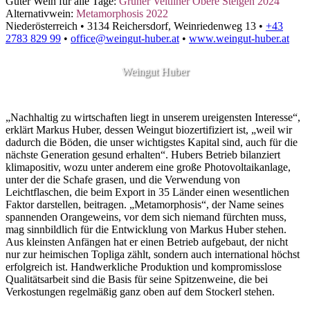
Guter Wein für alle Tage:
Grüner Veltliner Obere Steigen 2024
Alternativwein:
Metamorphosis 2022
Niederösterreich
•
3134 Reichersdorf, Weinriedenweg 13
•
+43
2783 829 99
•
office@weingut-huber.at
•
www.weingut-huber.at
Weingut Huber
„Nachhaltig zu wirtschaften liegt in unserem ureigensten Interesse“,
erklärt Markus Huber, dessen Weingut biozertifiziert ist, „weil wir
dadurch die Böden, die unser wichtigstes Kapital sind, auch für die
nächste Generation gesund erhalten“. Hubers Betrieb bilanziert
klimapositiv, wozu unter anderem eine große Photovoltaikanlage,
unter der die Schafe grasen, und die Verwendung von
Leichtflaschen, die beim Export in 35 Länder einen wesentlichen
Faktor darstellen, beitragen. „Metamorphosis“, der Name seines
spannenden Orangeweins, vor dem sich niemand fürchten muss,
mag sinnbildlich für die Entwicklung von Markus Huber stehen.
Aus kleinsten Anfängen hat er einen Betrieb aufgebaut, der nicht
nur zur heimischen Topliga zählt, sondern auch international höchst
erfolgreich ist. Handwerkliche Produktion und kompromisslose
Qualitätsarbeit sind die Basis für seine Spitzenweine, die bei
Verkostungen regelmäßig ganz oben auf dem Stockerl stehen.