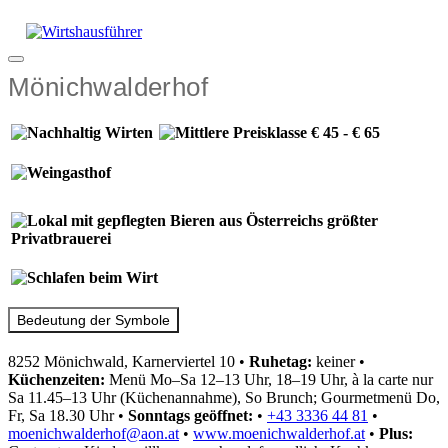
Zum
Inhalt
springen
Menü
Mönichwalderhof
Bedeutung der Symbole
8252 Mönichwald, Karnerviertel 10
•
Ruhetag:
keiner
•
Küchenzeiten:
Menü Mo–Sa 12–13 Uhr, 18–19 Uhr, à la carte nur
Sa 11.45–13 Uhr (Küchenannahme), So Brunch; Gourmetmenü Do,
Fr, Sa 18.30 Uhr
•
Sonntags geöffnet:
•
+43 3336 44 81
•
moenichwalderhof@aon.at
•
www.moenichwalderhof.at
•
Plus: