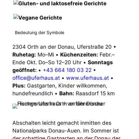
Bedeutung der Symbole
2304 Orth an der Donau, Uferstraße 20
•
Ruhetag:
Mo–Mi
•
Küchenzeiten:
Febr.–
Ende Okt. Do–So 12–20 Uhr
•
Sonntags
geöffnet:
•
+43 664 180 03 22
•
office@uferhaus.at
•
www.uferhaus.at
•
Plus:
Gastgarten, Kinder willkommen,
hundefreundlich
•
Bahn:
Raasdorf 15 km
Abschalten leicht gemacht inmitten des
Nationalparks Donau-Auen. Im Sommer ist
der schattige Gastgarten an der Donau der