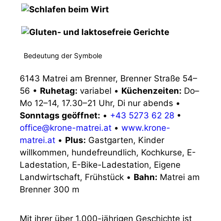
Bedeutung der Symbole
6143 Matrei am Brenner, Brenner Straße 54–
56
•
Ruhetag:
variabel
•
Küchenzeiten:
Do–
Mo 12–14, 17.30–21 Uhr, Di nur abends
•
Sonntags geöffnet:
•
+43 5273 62 28
•
office@krone-matrei.at
•
www.krone-
matrei.at
•
Plus:
Gastgarten, Kinder
willkommen, hundefreundlich, Kochkurse, E-
Ladestation, E-Bike-Ladestation, Eigene
Landwirtschaft, Frühstück
•
Bahn:
Matrei am
Brenner 300 m
Mit ihrer über 1.000-jährigen Geschichte ist