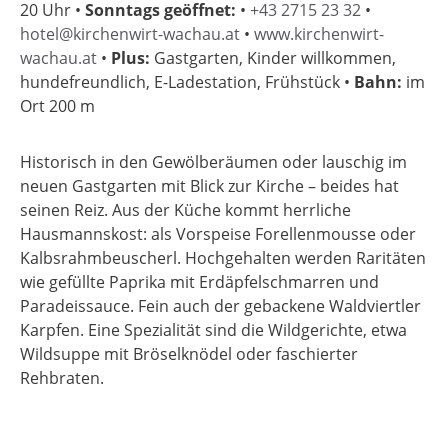
20 Uhr
•
Sonntags geöffnet:
•
+43 2715 23 32
•
hotel@kirchenwirt-wachau.at
•
www.kirchenwirt-
wachau.at
•
Plus:
Gastgarten, Kinder willkommen,
hundefreundlich, E-Ladestation, Frühstück
•
Bahn:
im
Ort 200 m
Historisch in den Gewölberäumen oder lauschig im
neuen Gastgarten mit Blick zur Kirche – beides hat
seinen Reiz. Aus der Küche kommt herrliche
Hausmannskost: als Vorspeise Forellenmousse oder
Kalbsrahmbeuscherl. Hochgehalten werden Raritäten
wie gefüllte Paprika mit Erdäpfelschmarren und
Paradeissauce. Fein auch der gebackene Waldviertler
Karpfen. Eine Spezialität sind die Wildgerichte, etwa
Wildsuppe mit Bröselknödel oder faschierter
Rehbraten.