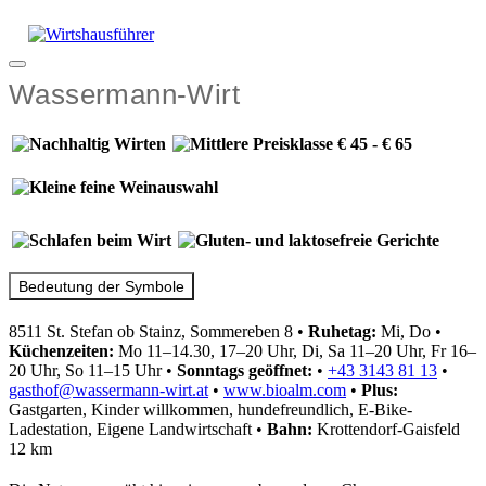
Zum
Inhalt
springen
Menü
Wassermann-Wirt
Bedeutung der Symbole
8511 St. Stefan ob Stainz, Sommereben 8
•
Ruhetag:
Mi, Do
•
Küchenzeiten:
Mo 11–14.30, 17–20 Uhr, Di, Sa 11–20 Uhr, Fr 16–
20 Uhr, So 11–15 Uhr
•
Sonntags geöffnet:
•
+43 3143 81 13
•
gasthof@wassermann-wirt.at
•
www.bioalm.com
•
Plus:
Gastgarten, Kinder willkommen, hundefreundlich, E-Bike-
Ladestation, Eigene Landwirtschaft
•
Bahn:
Krottendorf-Gaisfeld
12 km