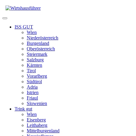
Zum
Inhalt
springen
Menü
ISS GUT
Wien
Niederösterreich
Burgenland
Oberösterreich
Steiermark
Salzburg
Kärnten
Tirol
Vorarlberg
Südtirol
Adria
Istrien
Friaul
Slowenien
Trink gut
Wien
Eisenberg
Leithaberg
Mittelburgenland