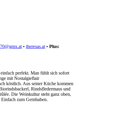
as70@gmx.at
•
theresas.at
•
Plus:
nfach perfekt. Man fühlt sich sofort
ge mit Nostalgieflair
fach köstlich. Aus seiner Küche kommen
Biorindsbackerl, Rindsfledermaus und
lée. Die Weinkultur steht ganz oben,
n. Einfach zum Gernhaben.