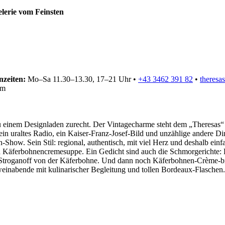
zeiten:
Mo–Sa 11.30–13.30, 17–21 Uhr
•
+43 3462 391 82
•
theres
km
 einem Designladen zurecht. Der Vintagecharme steht dem „Theresas“ ei
in uraltes Radio, ein Kaiser-Franz-Josef-Bild und unzählige andere Din
how. Sein Stil: regional, authentisch, mit viel Herz und deshalb ein
d Käferbohnencremesuppe. Ein Gedicht sind auch die Schmorgerichte: 
 Stroganoff von der Käferbohne. Und dann noch Käferbohnen-Crème-brû
nweinabende mit kulinarischer Begleitung und tollen Bordeaux-Flasche