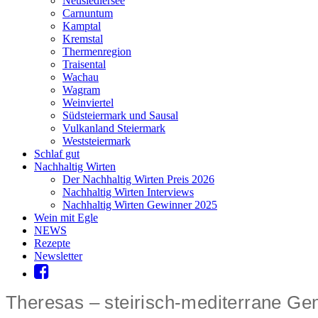
Neusiedlersee
Carnuntum
Kamptal
Kremstal
Thermenregion
Traisental
Wachau
Wagram
Weinviertel
Südsteiermark und Sausal
Vulkanland Steiermark
Weststeiermark
Schlaf gut
Nachhaltig Wirten
Der Nachhaltig Wirten Preis 2026
Nachhaltig Wirten Interviews
Nachhaltig Wirten Gewinner 2025
Wein mit Egle
NEWS
Rezepte
Newsletter
Theresas – steirisch-mediterrane G