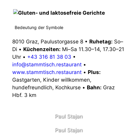
Bedeutung der Symbole
8010 Graz, Paulustorgasse 8
•
Ruhetag:
So–
Di
•
Küchenzeiten:
Mi–Sa 11.30–14, 17.30–21
Uhr
•
+43 316 81 38 03
•
info@stammtisch.restaurant
•
www.stammtisch.restaurant
•
Plus:
Gastgarten, Kinder willkommen,
hundefreundlich, Kochkurse
•
Bahn:
Graz
Hbf. 3 km
Paul Stajan
Paul Stajan