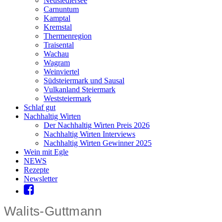
Neusiedlersee
Carnuntum
Kamptal
Kremstal
Thermenregion
Traisental
Wachau
Wagram
Weinviertel
Südsteiermark und Sausal
Vulkanland Steiermark
Weststeiermark
Schlaf gut
Nachhaltig Wirten
Der Nachhaltig Wirten Preis 2026
Nachhaltig Wirten Interviews
Nachhaltig Wirten Gewinner 2025
Wein mit Egle
NEWS
Rezepte
Newsletter
Walits-Guttmann