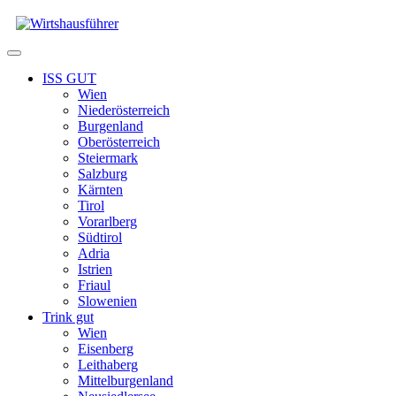
Zum
Inhalt
springen
Menü
ISS GUT
Wien
Niederösterreich
Burgenland
Oberösterreich
Steiermark
Salzburg
Kärnten
Tirol
Vorarlberg
Südtirol
Adria
Istrien
Friaul
Slowenien
Trink gut
Wien
Eisenberg
Leithaberg
Mittelburgenland