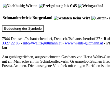
Schmankerlwirte Burgenland
Bedeutung der Symbole
7544 Deutsch-Tschantschendorf, Deutsch-Tschantschendorf 27
•
Ruh
3327 22 85
•
info@walits-guttmann.at
•
www.walits-guttmann.at
•
Pl
km
Am gutbürgerlichen, ausgezeichneten Gasthaus von Herta Walits-Gut
mit an. Man schwelgt in Schinkenfleckerln, Grammelpogatschen frisc
Puszta-Aromen. Die hauseigene Vinothek mit einigen Raritäten ist ei