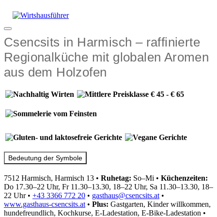
Zum
Inhalt
springen
Menü
Csencsits in Harmisch – raffinierte
Regionalküche mit globalen Aromen
aus dem Holzofen
Bedeutung der Symbole
7512 Harmisch, Harmisch 13
•
Ruhetag:
So–Mi
•
Küchenzeiten:
Do 17.30–22 Uhr, Fr 11.30–13.30, 18–22 Uhr, Sa 11.30–13.30, 18–
22 Uhr
•
+43 3366 772 20
•
gasthaus@csencsits.at
•
www.gasthaus-csencsits.at
•
Plus:
Gastgarten, Kinder willkommen,
hundefreundlich, Kochkurse, E-Ladestation, E-Bike-Ladestation
•