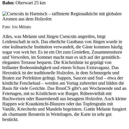
Bahn:
Oberwart 25 km
Foto: Iris Milisits
Alles, was Melanie und Jürgen Csencsits angreifen, birgt
Leidenschaft in sich. Das elterliche Gasthaus von Jürgen wurde in
eine kulinarische Institution verwandelt, die Gäste kommen häufig
sogar von weit her. Es ist ein Ort zum Genießen, Zusammensitzen
und Verweilen, im Sommer macht man es sich auf der gemütlich-
eleganten Terrasse bequem. Die Küchenlinie ist geprägt von
brillanter Bodenständigkeit und einem Schuss Extravaganz. Das
Herzstück ist der traditionelle Holzofen, in dem Schmurgeln und
Braten zur Perfektion gelingt. Suppen, Saucen und Sud – etwa der
köstliche Fenchelsud – werden am Vortag zubereitet und bilden die
Basis für viele Gerichte. Das BrunCS gibt’s am Wochenende und an
Feiertagen, mit so Köstlichem wie Burger, Rübenvielfalt mit
Buchweizen oder Bauernhendl aus besagtem Holzofen. Auch kleine
Happen wie Krautkimchi-Blunzen oder das Topfengratin mit
Vanille, Kriecherln und Mandeln begeistern. Gattin Melanie fungiert
als charmante Beraterin in Weinfragen, die Karte ist sehr gut
bestückt.