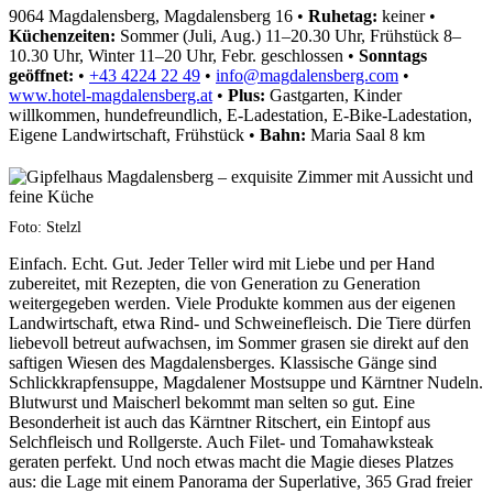
9064 Magdalensberg, Magdalensberg 16
•
Ruhetag:
keiner
•
Küchenzeiten:
Sommer (Juli, Aug.) 11–20.30 Uhr, Frühstück 8–
10.30 Uhr, Winter 11–20 Uhr, Febr. geschlossen
•
Sonntags
geöffnet:
•
+43 4224 22 49
•
info@magdalensberg.com
•
www.hotel-magdalensberg.at
•
Plus:
Gastgarten, Kinder
willkommen, hundefreundlich, E-Ladestation, E-Bike-Ladestation,
Eigene Landwirtschaft, Frühstück
•
Bahn:
Maria Saal 8 km
Foto: Stelzl
Einfach. Echt. Gut. Jeder Teller wird mit Liebe und per Hand
zubereitet, mit Rezepten, die von Generation zu Generation
weitergegeben werden. Viele Produkte kommen aus der eigenen
Landwirtschaft, etwa Rind- und Schweinefleisch. Die Tiere dürfen
liebevoll betreut aufwachsen, im Sommer grasen sie direkt auf den
saftigen Wiesen des Magdalensberges. Klassische Gänge sind
Schlickkrapfensuppe, Magdalener Mostsuppe und Kärntner Nudeln.
Blutwurst und Maischerl bekommt man selten so gut. Eine
Besonderheit ist auch das Kärntner Ritschert, ein Eintopf aus
Selchfleisch und Rollgerste. Auch Filet- und Tomahawksteak
geraten perfekt. Und noch etwas macht die Magie dieses Platzes
aus: die Lage mit einem Panorama der Superlative, 365 Grad freier