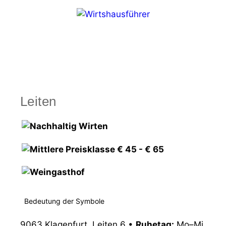
Zum
Inhalt
springen
Menü
Leiten
Bedeutung der Symbole
9063 Klagenfurt, Leiten 6
•
Ruhetag:
Mo–Mi