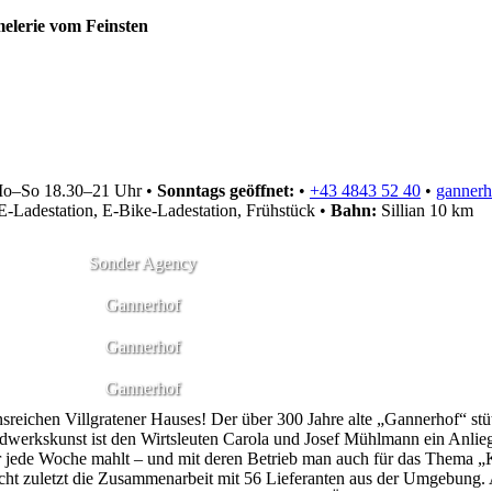
o–So 18.30–21 Uhr
•
Sonntags geöffnet:
•
+43 4843 52 40
•
gannerh
-Ladestation, E-Bike-Ladestation, Frühstück
•
Bahn:
Sillian 10 km
Sonder Agency
Gannerhof
Gannerhof
Gannerhof
onsreichen Villgratener Hauses! Der über 300 Jahre alte „Gannerhof“ stü
dwerkskunst ist den Wirtsleuten Carola und Josef Mühlmann ein Anliege
er jede Woche mahlt – und mit deren Betrieb man auch für das Thema „
icht zuletzt die Zusammenarbeit mit 56 Lieferanten aus der Umgebung.