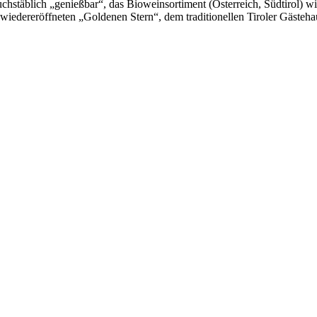
hstäblich „genießbar“, das Bioweinsortiment (Österreich, Südtirol) wir
m wiedereröffneten „Goldenen Stern“, dem traditionellen Tiroler Gästeh