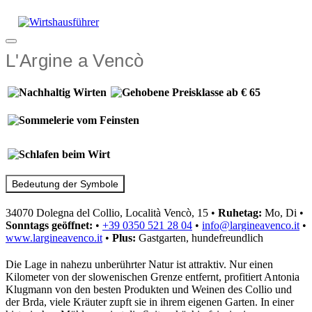
Zum
Inhalt
springen
Menü
L'Argine a Vencò
Bedeutung der Symbole
34070 Dolegna del Collio, Località Vencò, 15
•
Ruhetag:
Mo, Di
•
Sonntags geöffnet:
•
+39 0350 521 28 04
•
info@largineavenco.it
•
www.largineavenco.it
•
Plus:
Gastgarten, hundefreundlich
Die Lage in nahezu unberührter Natur ist attraktiv. Nur einen
Kilometer von der slowenischen Grenze entfernt, profitiert Antonia
Klugmann von den besten Produkten und Weinen des Collio und
der Brda, viele Kräuter zupft sie in ihrem eigenen Garten. In einer