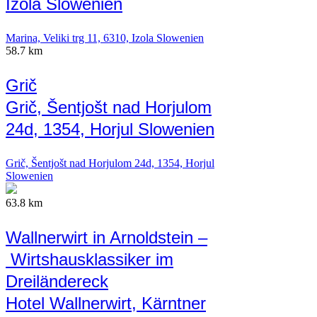
Izola Slowenien
Marina, Veliki trg 11, 6310, Izola Slowenien
58.7 km
Grič
Grič, Šentjošt nad Horjulom
24d, 1354, Horjul Slowenien
Grič, Šentjošt nad Horjulom 24d, 1354, Horjul
Slowenien
63.8 km
Wallnerwirt in Arnoldstein –
Wirtshausklassiker im
Dreiländereck
Hotel Wallnerwirt, Kärntner