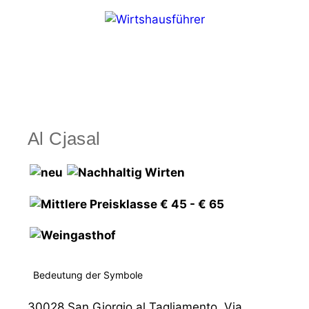
Zum
Inhalt
springen
Menü
Al Cjasal
Bedeutung der Symbole
30028 San Giorgio al Tagliamento, Via