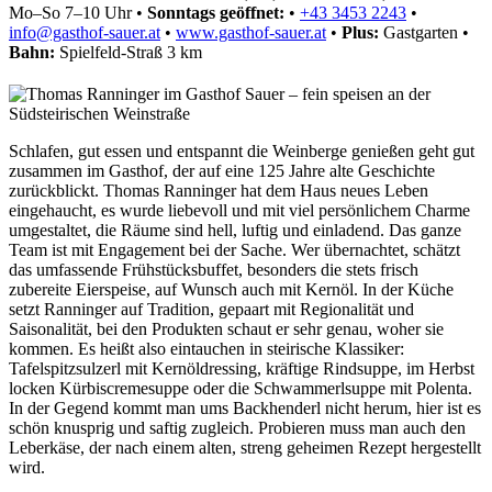
Mo–So 7–10 Uhr
•
Sonntags geöffnet:
•
+43 3453 2243
•
info@gasthof-sauer.at
•
www.gasthof-sauer.at
•
Plus:
Gastgarten
•
Bahn:
Spielfeld-Straß 3 km
Schlafen, gut essen und entspannt die Weinberge genießen geht gut
zusammen im Gasthof, der auf eine 125 Jahre alte Geschichte
zurückblickt. Thomas Ranninger hat dem Haus neues Leben
eingehaucht, es wurde liebevoll und mit viel persönlichem Charme
umgestaltet, die Räume sind hell, luftig und einladend. Das ganze
Team ist mit Engagement bei der Sache. Wer übernachtet, schätzt
das umfassende Frühstücksbuffet, besonders die stets frisch
zubereite Eierspeise, auf Wunsch auch mit Kernöl. In der Küche
setzt Ranninger auf Tradition, gepaart mit Regionalität und
Saisonalität, bei den Produkten schaut er sehr genau, woher sie
kommen. Es heißt also eintauchen in steirische Klassiker:
Tafelspitzsulzerl mit Kernöldressing, kräftige Rindsuppe, im Herbst
locken Kürbiscremesuppe oder die Schwammerlsuppe mit Polenta.
In der Gegend kommt man ums Backhenderl nicht herum, hier ist es
schön knusprig und saftig zugleich. Probieren muss man auch den
Leberkäse, der nach einem alten, streng geheimen Rezept hergestellt
wird.