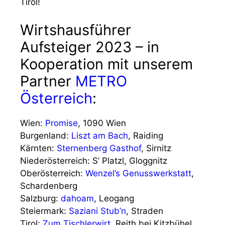
Tirol!
Wirtshausführer
Aufsteiger 2023 – in
Kooperation mit unserem
Partner
METRO
Österreich
:
Wien:
Promise
, 1090 Wien
Burgenland:
Liszt am Bach
, Raiding
Kärnten:
Sternenberg Gasthof
, Sirnitz
Niederösterreich: S’ Platzl, Gloggnitz
Oberösterreich:
Wenzel’s Genusswerkstatt
,
Schardenberg
Salzburg:
dahoam
, Leogang
Steiermark:
Saziani Stub’n
, Straden
Tirol:
Zum Tischlerwirt,
Reith bei Kitzbühel