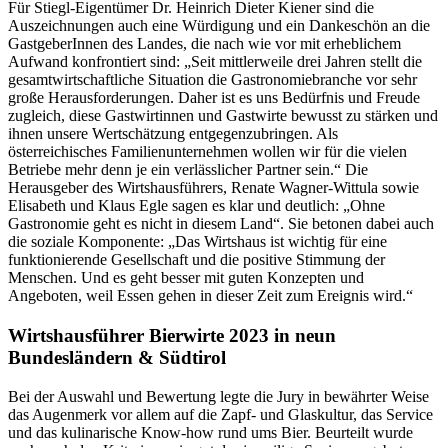
Für Stiegl-Eigentümer Dr. Heinrich Dieter Kiener sind die
Auszeichnungen auch eine Würdigung und ein Dankeschön an die
GastgeberInnen des Landes, die nach wie vor mit erheblichem
Aufwand konfrontiert sind: „Seit mittlerweile drei Jahren stellt die
gesamtwirtschaftliche Situation die Gastronomiebranche vor sehr
große Herausforderungen. Daher ist es uns Bedürfnis und Freude
zugleich, diese Gastwirtinnen und Gastwirte bewusst zu stärken und
ihnen unsere Wertschätzung entgegenzubringen. Als
österreichisches Familienunternehmen wollen wir für die
vielen
Betriebe mehr denn je ein verlässlicher Partner sein.“ Die
Herausgeber des Wirtshausführers, Renate Wagner-Wittula sowie
Elisabeth und Klaus Egle sagen es klar und deutlich: „Ohne
Gastronomie geht es nicht in diesem Land“. Sie betonen dabei auch
die soziale Komponente: „Das Wirtshaus ist wichtig für eine
funktionierende Gesellschaft und die positive Stimmung der
Menschen. Und es geht besser mit guten Konzepten und
Angeboten, weil Essen gehen in dieser Zeit zum Ereignis wird.“
Wirtshausführer Bierwirte 2023 in neun
Bundesländern & Südtirol
Bei der Auswahl und Bewertung legte die Jury in bewährter Weise
das Augenmerk vor allem auf die Zapf- und Glaskultur, das Service
und das kulinarische Know-how rund ums Bier. Beurteilt wurde