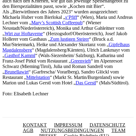
auch nach den Kriterien, wie gut das jeweilige Speisenangebot zu
den Bierspezialitäten passt, sowie „Kochen mit Bier“.
Als „BierwirtInnen des Jahres 2023“ wurden ausgezeichnet:
Michaela Huber vom Bierlokal „
s‘Pfiff
“ (Wien), Maria und Andreas
Lechner vom „
Mary’s Scottish Coffeepub
“ (Wiener
Neustadt/Niederösterreich), Monika und Arthur Gahleitner vom
„
Wirt zur Hoftaverne
“ (Herzogsdorf/Oberösterreich), Josef Jakob
Hollerer vom Gasthaus „
Zum lustigen Steirer
“ (Bruck a.d.
Mur/Steiermark), Heike und Alexander Skorianz vom „
Gipfelhaus
Magdalensberg
“ (Magdalensberg/Kärnten), Ulrich Lankmayr vom
„
Gasthof Kamml
“ (Wals-Siezenheim/ Salzburg), Katharina und
Franz-Josef Pirktl vom Restaurant „
Greenvieh
“ im Alpenresort
Schwarz (Mieming/Tirol), Julia und Roman Sandrell vom
„
Brunellawirt
“ (Garfrescha/ Vorarlberg), Sandro Glöckl vom
Restaurant „
Mittelstation
“ (Markt St. Martin/Burgenland) sowie
Marion und Lukas Gerstl vom Hotel „
Das Gerstl
“ (Mals/Südtirol).
Foto: Elisabeth Lechner
KONTAKT
IMPRESSUM
DATENSCHUTZ
AGB
NUTZUNGSBEDINGUNGEN
TEAM
PRESSE
Cookie-Richtlinie (EU)