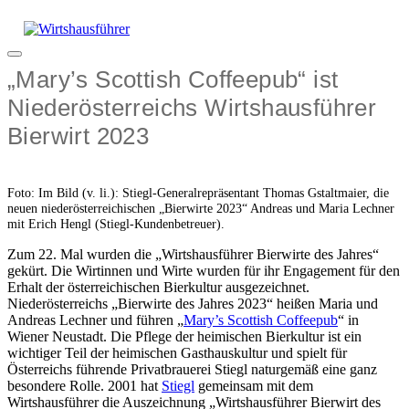
Zum
Inhalt
springen
Menü
„Mary’s Scottish Coffeepub“ ist
Niederösterreichs Wirtshausführer
Bierwirt 2023
Foto: Im Bild (v. li.): Stiegl-Generalrepräsentant Thomas Gstaltmaier, die
neuen niederösterreichischen „Bierwirte 2023“ Andreas und Maria Lechner
mit Erich Hengl (Stiegl-Kundenbetreuer).
Zum 22. Mal wurden die „Wirtshausführer Bierwirte des Jahres“
gekürt. Die Wirtinnen und Wirte wurden für ihr Engagement für den
Erhalt der österreichischen Bierkultur ausgezeichnet.
Niederösterreichs „Bierwirte des Jahres 2023“ heißen Maria und
Andreas Lechner und führen „
Mary’s Scottish Coffeepub
“ in
Wiener Neustadt. Die Pflege der heimischen Bierkultur ist ein
wichtiger Teil der heimischen Gasthauskultur und spielt für
Österreichs führende Privatbrauerei Stiegl naturgemäß eine ganz
besondere Rolle. 2001 hat
Stiegl
gemeinsam mit dem
Wirtshausführer die Auszeichnung „Wirtshausführer Bierwirt des