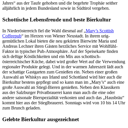
Jahres“ aus der Taufe gehoben und die begehrte Trophäe seither
alljährlich in jedem Bundesland sowie in Südtirol vergeben.
Schottische Lebensfreude und beste Bierkultur
In Niederösterreich fiel die Wahl diesmal auf „
Mary’s Scottish
Coffeepub
“ im Herzen von Wiener Neustadt. In ihrem urig-
gemütlichen Lokal bieten die neu gekürten Bierwirte Maria und
Andreas Lechner ihren Gästen herzliches Service mit Wohlfühl-
Faktor in typischer Pub-Atmosphäre. Auf der Speisekarte finden
sich deftige Köstlichkeiten und ein Mix aus schottisch-
österreichischer Küche, dabei wird großer Wert auf die Verwendung
regionaler Produkte gelegt. Und in der warmen Jahreszeit lädt auch
der schattige Gastgarten zum Genießen ein. Neben einer großen
Auswahl an Whiskys aus Irland und Schottland wird hier auch die
Bierkultur bestens gepflegt und so kann man im „Mary’s“ auch eine
große Auswahl an Stiegl-Bieren genießen. Neben den Klassikern
aus der Salzburger Privatbrauerei kann man auch die eine oder
andere saisonale Bierspezialität verkosten und auch das „Hausbräu“
kommt hier aus der Stieglbrauerei. Sonntags wird von 10 bis 14 Uhr
zum Brunch geladen.
Gelebte Bierkultur ausgezeichnet