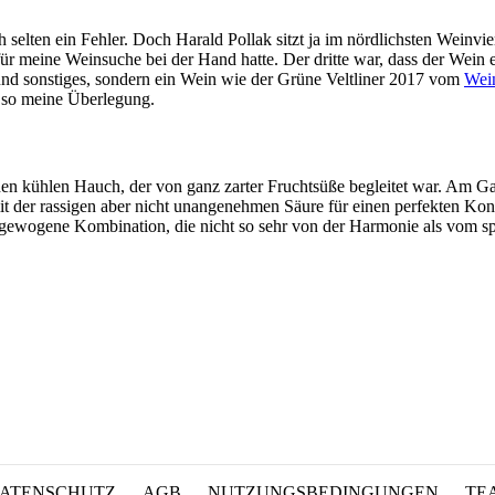
 selten ein Fehler. Doch Harald Pollak sitzt ja im nördlichsten Weinv
ür meine Weinsuche bei der Hand hatte. Der dritte war, dass der Wein e
 und sonstiges, sondern ein Wein wie der Grüne Veltliner 2017 vom
Wei
 so meine Überlegung.
nen kühlen Hauch, der von ganz zarter Fruchtsüße begleitet war. Am G
mit der rassigen aber nicht unangenehmen Säure für einen perfekten K
ausgewogene Kombination, die nicht so sehr von der Harmonie als vom 
ATENSCHUTZ
AGB
NUTZUNGSBEDINGUNGEN
TE