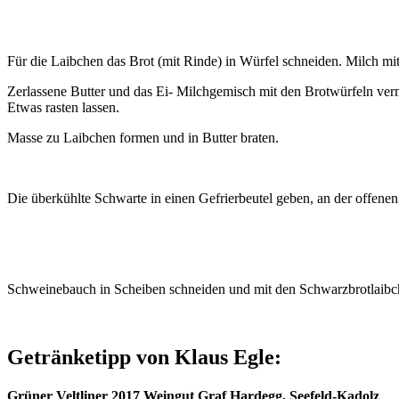
Für die Laibchen das Brot (mit Rinde) in Würfel schneiden. Milch mi
Zerlassene Butter und das Ei- Milchgemisch mit den Brotwürfeln v
Etwas rasten lassen.
Masse zu Laibchen formen und in Butter braten.
Die überkühlte Schwarte in einen Gefrierbeutel geben, an der offene
Schweinebauch in Scheiben schneiden und mit den Schwarzbrotlaibc
Getränketipp von Klaus Egle:
Grüner Veltliner 2017 Weingut Graf Hardegg, Seefeld-Kadolz