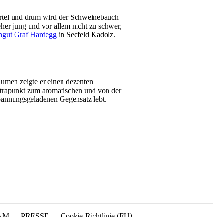
iertel und drum wird der Schweinebauch
her jung und vor allem nicht zu schwer,
ngut Graf Hardegg
in Seefeld Kadolz.
aumen zeigte er einen dezenten
ontrapunkt zum aromatischen und von der
spannungsgeladenen Gegensatz lebt.
AM
PRESSE
Cookie-Richtlinie (EU)