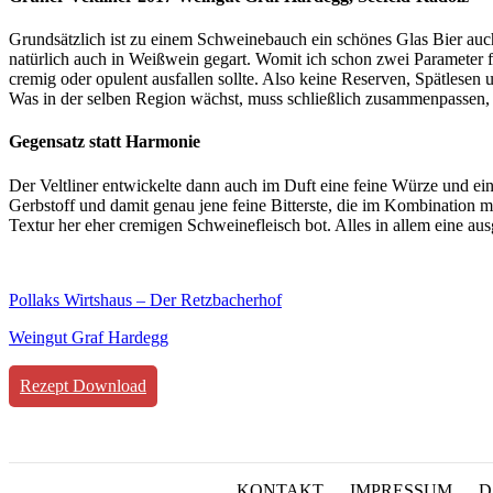
Grundsätzlich ist zu einem Schweinebauch ein schönes Glas Bier auch
natürlich auch in Weißwein gegart. Womit ich schon zwei Parameter f
cremig oder opulent ausfallen sollte. Also keine Reserven, Spätlesen
Was in der selben Region wächst, muss schließlich zusammenpassen,
Gegensatz statt Harmonie
Der Veltliner entwickelte dann auch im Duft eine feine Würze und ei
Gerbstoff und damit genau jene feine Bitterste, die im Kombination 
Textur her eher cremigen Schweinefleisch bot. Alles in allem eine 
Pollaks Wirtshaus – Der Retzbacherhof
Weingut Graf Hardegg
Rezept Download
KONTAKT
IMPRESSUM
D