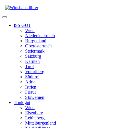
Zum
Inhalt
springen
Menü
ISS GUT
Wien
Niederösterreich
Burgenland
Oberösterreich
Steiermark
Salzburg
Kärnten
Tirol
Vorarlberg
Südtirol
Adria
Istrien
Friaul
Slowenien
Trink gut
Wien
Eisenberg
Leithaberg
Mittelburgenland