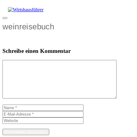
Zum
Inhalt
springen
Menü
weinreisebuch
Schreibe einen Kommentar
Kommentar
Name
E-
Mail-
Website
Adresse