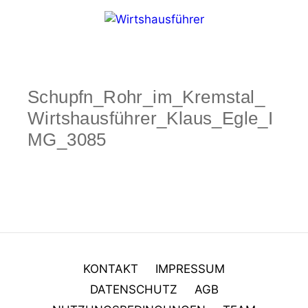
Zum
Inhalt
springen
Menü
Schupfn_Rohr_im_Kremstal_
Wirtshausführer_Klaus_Egle_I
MG_3085
KONTAKT
IMPRESSUM
DATENSCHUTZ
AGB