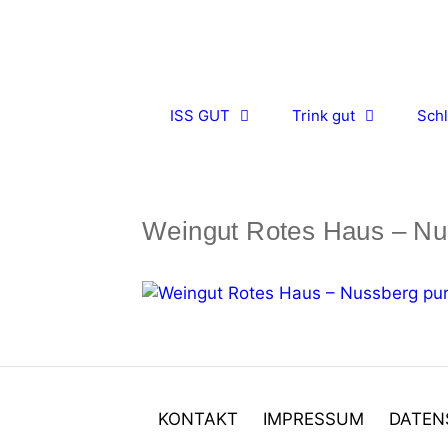
Zum
Inhalt
springen
ISS GUT
Trink gut
Schl
Weingut Rotes Haus – Nu
KONTAKT
IMPRESSUM
DATEN