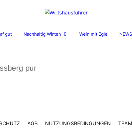
af gut
Nachhaltig Wirten
Wein mit Egle
NEW
ssberg pur
SCHUTZ
AGB
NUTZUNGSBEDINGUNGEN
TEA