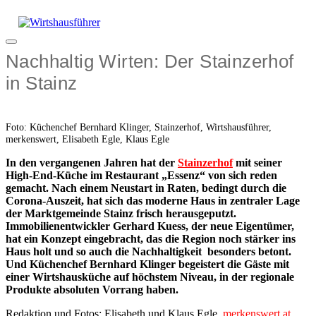
Zum
Inhalt
springen
Menü
Nachhaltig Wirten: Der Stainzerhof
in Stainz
Foto: Küchenchef Bernhard Klinger, Stainzerhof, Wirtshausführer,
merkenswert, Elisabeth Egle, Klaus Egle
In den vergangenen Jahren hat der
Stainzerhof
mit seiner
High-End-Küche im Restaurant „Essenz“ von sich reden
gemacht. Nach einem Neustart in Raten, bedingt durch die
Corona-Auszeit, hat sich das moderne Haus in zentraler Lage
der Marktgemeinde Stainz frisch herausgeputzt.
Immobilienentwickler Gerhard Kuess, der neue Eigentümer,
hat ein Konzept eingebracht, das die Region noch stärker ins
Haus holt und so auch die Nachhaltigkeit besonders betont.
Und Küchenchef Bernhard Klinger begeistert die Gäste mit
einer Wirtshausküche auf höchstem Niveau, in der regionale
Produkte absoluten Vorrang haben.
Redaktion und Fotos: Elisabeth und Klaus Egle,
merkenswert.at