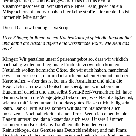
herumgelaufen, als im Kochgewand! Das hat uns richtig
zusammengeschweißt. Wir sind ein kleines Team, jeder hat ein
Mitspracherecht und wir haben hier keine straffe Hierarchie. Es ist
immer ein Miteinander.
Diese Diashow benötigt JavaScript.
Herr Klinger, in Ihrem neuen Küchenkonzept spielt die Regionalität
und damit die Nachhaltigkeit eine wesentliche Rolle. Wie sieht das
aus?
Klinger: Wir gestalten unser Speisenangebot so, dass wir wirklich
nachhaltig wirten und regionale Produkte verwenden können.
Natürlich wollen heimische Gäste, die wir auch haben, manchmal
etwas anderes essen, darum darf auch einmal ein Steinbutt auf der
Karte stehen – aber das ist bei uns die Ausnahme und nicht die
Regel. Ich stamme aus Deutschlandsberg, und wir haben einen
Bauernhof daheim und sind selbst Styria-Beef-Vermarkter. Ich habe
darum schon in die Wiege gelegt bekommen, was Nachhaltigkeit ist,
wie man mit Tieren umgeht und dass gutes Fleisch nicht billig sein
kann. Dank Herrn Kuess können wir das im Stainzerhof auch
umsetzen – Nachhaltigkeit hat einen Preis. Wenn ich einen lokalen
Bauern unterstütze, dann kostet das auch was. Unsere Lämmer
kommen zum Beispiel aus Trahütten, die Forellen vom
Reinischkogel, das Gemüse aus Deutschlandsberg und mit Franz
Deutschmann haben wie einen ausgezeichneten Käse-Produzenten