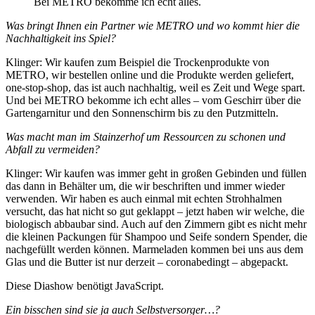
Bei METRO bekomme ich echt alles.
Was bringt Ihnen ein Partner wie METRO und wo kommt hier die
Nachhaltigkeit ins Spiel?
Klinger: Wir kaufen zum Beispiel die Trockenprodukte von
METRO, wir bestellen online und die Produkte werden geliefert,
one-stop-shop, das ist auch nachhaltig, weil es Zeit und Wege spart.
Und bei METRO bekomme ich echt alles – vom Geschirr über die
Gartengarnitur und den Sonnenschirm bis zu den Putzmitteln.
Was macht man im Stainzerhof um Ressourcen zu schonen und
Abfall zu vermeiden?
Klinger: Wir kaufen was immer geht in großen Gebinden und füllen
das dann in Behälter um, die wir beschriften und immer wieder
verwenden. Wir haben es auch einmal mit echten Strohhalmen
versucht, das hat nicht so gut geklappt – jetzt haben wir welche, die
biologisch abbaubar sind. Auch auf den Zimmern gibt es nicht mehr
die kleinen Packungen für Shampoo und Seife sondern Spender, die
nachgefüllt werden können. Marmeladen kommen bei uns aus dem
Glas und die Butter ist nur derzeit – coronabedingt – abgepackt.
Diese Diashow benötigt JavaScript.
Ein bisschen sind sie ja auch Selbstversorger…?