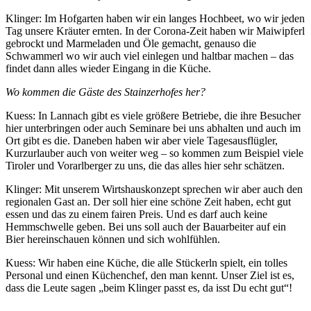
Klinger: Im Hofgarten haben wir ein langes Hochbeet, wo wir jeden
Tag unsere Kräuter ernten. In der Corona-Zeit haben wir Maiwipferl
gebrockt und Marmeladen und Öle gemacht, genauso die
Schwammerl wo wir auch viel einlegen und haltbar machen – das
findet dann alles wieder Eingang in die Küche.
Wo kommen die Gäste des Stainzerhofes her?
Kuess: In Lannach gibt es viele größere Betriebe, die ihre Besucher
hier unterbringen oder auch Seminare bei uns abhalten und auch im
Ort gibt es die. Daneben haben wir aber viele Tagesausflügler,
Kurzurlauber auch von weiter weg – so kommen zum Beispiel viele
Tiroler und Vorarlberger zu uns, die das alles hier sehr schätzen.
Klinger: Mit unserem Wirtshauskonzept sprechen wir aber auch den
regionalen Gast an. Der soll hier eine schöne Zeit haben, echt gut
essen und das zu einem fairen Preis. Und es darf auch keine
Hemmschwelle geben. Bei uns soll auch der Bauarbeiter auf ein
Bier hereinschauen können und sich wohlfühlen.
Kuess: Wir haben eine Küche, die alle Stückerln spielt, ein tolles
Personal und einen Küchenchef, den man kennt. Unser Ziel ist es,
dass die Leute sagen „beim Klinger passt es, da isst Du echt gut“!