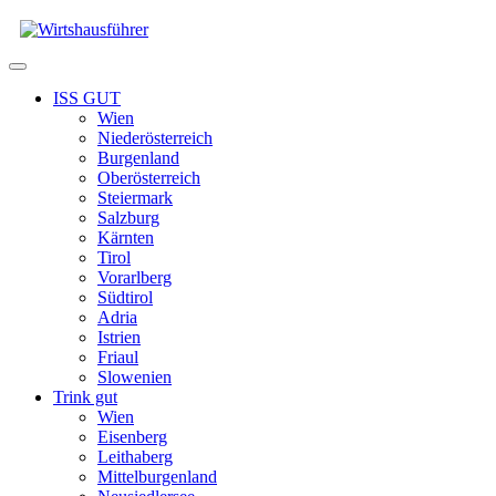
Zum
Inhalt
springen
Menü
ISS GUT
Wien
Niederösterreich
Burgenland
Oberösterreich
Steiermark
Salzburg
Kärnten
Tirol
Vorarlberg
Südtirol
Adria
Istrien
Friaul
Slowenien
Trink gut
Wien
Eisenberg
Leithaberg
Mittelburgenland