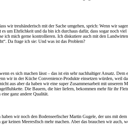
 dass wir treuhänderisch mit der Sache umgehen, sprich: Wenn wir sagen
s um Ehrlichkeit und da bin ich durchaus dafür, dass sogar noch viel m
sse ich mich gerne kontrollieren. Ich diskutiere auch mit den Landwirten
icht“. Da frage ich sie: Und was ist das Problem?
wenn es sich machen lässt – das ist ein sehr nachhaltiger Ansatz. Dem e
enn wir in der Küche Convenience-Produkte einsetzen würden, weil das 
 nicht aus aber da haben wir eine super Zusammenarbeit mit unserem Met
lfluhkette. Die Bauern, die hier liefern, bekommen mehr für ihr Flei
h eine ganz andere Qualität.
nn haben wir noch den Bodenseefischer Martin Gugele, der uns mit dem b
 gar keinen Meeresfisch mehr machen. Aber das brauchen wir auch, weil