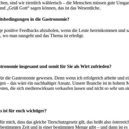
hen, sind wir ziemlich wählerisch – die Menschen müssen gute Umgang
und „Grüß Gott“ sagen können, das ist das Wesentliche.
tsbedingungen in die Gastronomie?
ige positive Feedbacks abzuholen, wenn die Leute hereinkommen und sa
b, wo man rausgeht und das Thema ist erledigt.
tronomie insgesamt und somit für Sie als Wirt zufrieden?
für die Gastronomie gewesen. Denn wenn ich erfolgreich arbeite und e
legen – das wäre ein nachhaltiger Ansatz. Unsere Branche ist in hohem 
 Gesten, die sich medienwirksam verkaufen lassen und nicht so sehr um
ist für euch wichtiger?
für mich, dass das gleiche Tierschutzgesetz gilt, das heißt also österr
bestimmten Zeit und in einer bestimmten Menge gibt – und dann ist es ha