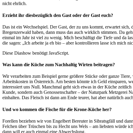
nicht ehrlich.
Erzieht ihr diesbezüglich den Gast oder der Gast euch?
Das ist ein Wechselspiel. Der Gast, der zu uns kommt, erwartet sich,
Bregenzerwald haben, dann muss das auch wirklich stimmen. Da geht e
einmal im Jahr ist viel zu wenig. Mich beschäftigt die Tiefe und da la
die sagen: „Ich arbeite ja eh bio – aber kontrollieren lasse ich mich n
Diese Diashow benötigt JavaScript.
Was kann die Küche zum Nachhaltig Wirten beitragen?
Wir verarbeiten zum Beispiel gerne größere Stücke oder ganze Tiere, 
Arbeitskosten in Österreich. Am besten könnte ich Geld einsparen, w
interessiert uns Null. Manchmal geht sich etwas in der Küche zeitlich
Kunde, sondern auch Genossenschafter – der Naturpark Metzgerei Nage
einhalten. Das Fleisch ist dann am Ende teurer, hat aber natürlich auc
Und wo kommen die Fische für die Krone-Küche her?
Forellen beziehen wir von Engelbert Bereuter in Sibratsgfäll und da
Felchen über Trüschen bis zu Hecht uns Wels – am liebsten würde ich
dann will er auch einmal eine Abwechslung.