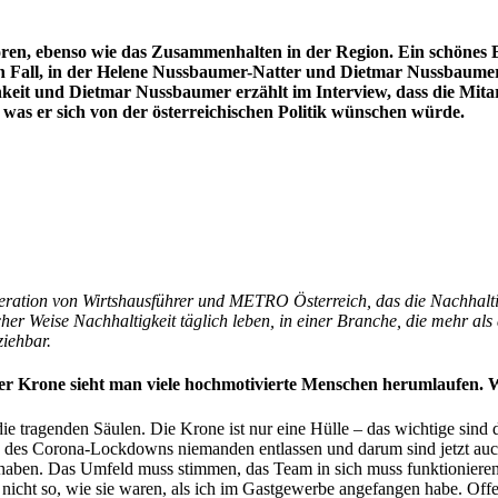
ren, ebenso wie das Zusammenhalten in der Region. Ein schönes Be
en Fall, in der Helene Nussbaumer-Natter und Dietmar Nussbaumer 
hkeit und Dietmar Nussbaumer erzählt im Interview, dass die Mitar
was er sich von der österreichischen Politik wünschen würde.
eration von Wirtshausführer und METRO Österreich, das die Nachhalti
cher Weise Nachhaltigkeit täglich leben, in einer Branche, die mehr als 
ziehbar.
 der Krone sieht man viele hochmotivierte Menschen herumlaufen.
die tragenden Säulen. Die Krone ist nur eine Hülle – das wichtige sind
nd des Corona-Lockdowns niemanden entlassen und darum sind jetzt auc
tz haben. Das Umfeld muss stimmen, das Team in sich muss funktioniere
nicht so, wie sie waren, als ich im Gastgewerbe angefangen habe. Offen