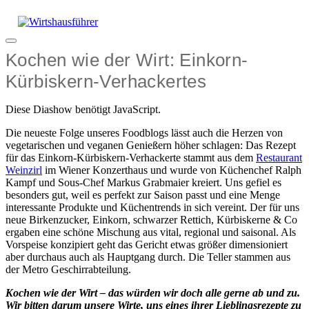
Zum
Inhalt
springen
Menü
Kochen wie der Wirt: Einkorn-
Kürbiskern-Verhackertes
Diese Diashow benötigt JavaScript.
Die neueste Folge unseres Foodblogs lässt auch die Herzen von
vegetarischen und veganen Genießern höher schlagen: Das Rezept
für das Einkorn-Kürbiskern-Verhackerte stammt aus dem
Restaurant
Weinzirl
im Wiener Konzerthaus und wurde von Küchenchef Ralph
Kampf und Sous-Chef Markus Grabmaier kreiert. Uns gefiel es
besonders gut, weil es perfekt zur Saison passt und eine Menge
interessante Produkte und Küchentrends in sich vereint. Der für uns
neue Birkenzucker, Einkorn, schwarzer Rettich, Kürbiskerne & Co
ergaben eine schöne Mischung aus vital, regional und saisonal. Als
Vorspeise konzipiert geht das Gericht etwas größer dimensioniert
aber durchaus auch als Hauptgang durch. Die Teller stammen aus
der Metro Geschirrabteilung.
Kochen wie der Wirt – das würden wir doch alle gerne ab und zu.
Wir bitten darum unsere Wirte, uns eines ihrer Lieblingsrezepte zu