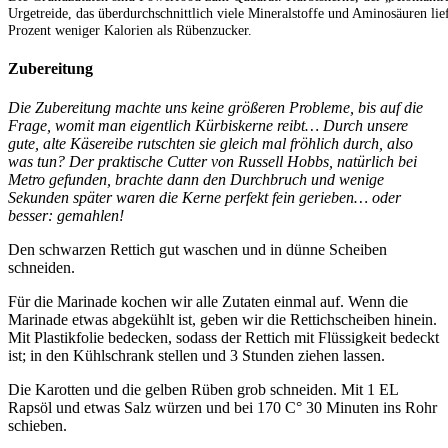
Urgetreide, das überdurchschnittlich viele Mineralstoffe und Aminosäuren li
Prozent weniger Kalorien als Rübenzucker.
Zubereitung
Die Zubereitung machte uns keine größeren Probleme, bis auf die
Frage, womit man eigentlich Kürbiskerne reibt… Durch unsere
gute, alte Käsereibe rutschten sie gleich mal fröhlich durch, also
was tun? Der praktische Cutter von Russell Hobbs, natürlich bei
Metro gefunden, brachte dann den Durchbruch und wenige
Sekunden später waren die Kerne perfekt fein gerieben… oder
besser: gemahlen!
Den schwarzen Rettich gut waschen und in dünne Scheiben
schneiden.
Für die Marinade kochen wir alle Zutaten einmal auf. Wenn die
Marinade etwas abgekühlt ist, geben wir die Rettichscheiben hinein.
Mit Plastikfolie bedecken, sodass der Rettich mit Flüssigkeit bedeckt
ist; in den Kühlschrank stellen und 3 Stunden ziehen lassen.
Die Karotten und die gelben Rüben grob schneiden. Mit 1 EL
Rapsöl und etwas Salz würzen und bei 170 C° 30 Minuten ins Rohr
schieben.