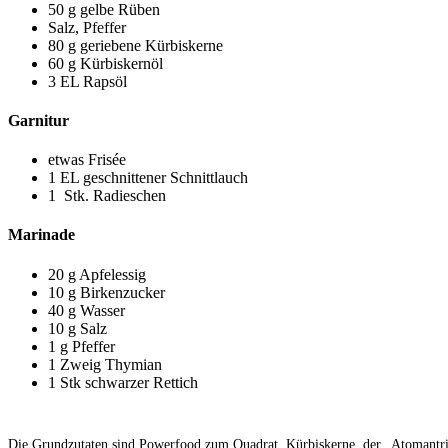
50 g gelbe Rüben
Salz, Pfeffer
80 g geriebene Kürbiskerne
60 g Kürbiskernöl
3 EL Rapsöl
Garnitur
etwas Frisée
1 EL geschnittener Schnittlauch
1 Stk. Radieschen
Marinade
20 g Apfelessig
10 g Birkenzucker
40 g Wasser
10 g Salz
1 g Pfeffer
1 Zweig Thymian
1 Stk schwarzer Rettich
Die Grundzutaten sind Powerfood zum Quadrat. Kürbiskerne, der „Atomantrieb