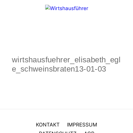
Zum
Inhalt
springen
Menü
wirtshausfuehrer_elisabeth_egl
e_schweinsbraten13-01-03
KONTAKT
IMPRESSUM