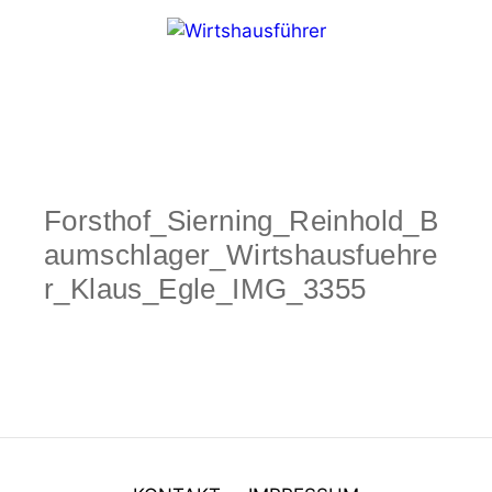
Zum
Inhalt
springen
Menü
Forsthof_Sierning_Reinhold_B
aumschlager_Wirtshausfuehre
r_Klaus_Egle_IMG_3355