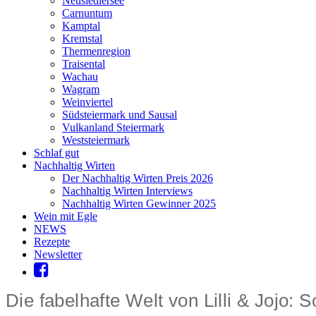
Neusiedlersee
Carnuntum
Kamptal
Kremstal
Thermenregion
Traisental
Wachau
Wagram
Weinviertel
Südsteiermark und Sausal
Vulkanland Steiermark
Weststeiermark
Schlaf gut
Nachhaltig Wirten
Der Nachhaltig Wirten Preis 2026
Nachhaltig Wirten Interviews
Nachhaltig Wirten Gewinner 2025
Wein mit Egle
NEWS
Rezepte
Newsletter
Die fabelhafte Welt von Lilli & Jojo: 