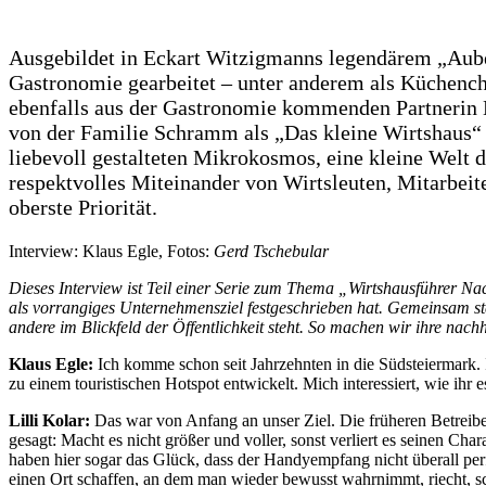
Ausgebildet in Eckart Witzigmanns legendärem „Aube
Gastronomie gearbeitet – unter anderem als Küchenc
ebenfalls aus der Gastronomie kommenden Partnerin Li
von der Familie Schramm als „Das kleine Wirtshaus“ 
liebevoll gestalteten Mikrokosmos, eine kleine Welt 
respektvolles Miteinander von Wirtsleuten, Mitarbeite
oberste Priorität.
Interview: Klaus Egle, Fotos:
Gerd Tschebular
Dieses Interview ist Teil einer Serie zum Thema „Wirtshausführer Na
als vorrangiges Unternehmensziel festgeschrieben hat. Gemeinsam stell
andere im Blickfeld der Öffentlichkeit steht. So machen wir ihre nachh
Klaus Egle:
Ich komme schon seit Jahrzehnten in die Südsteiermark. I
zu einem touristischen Hotspot entwickelt. Mich interessiert, wie ihr 
Lilli Kolar:
Das war von Anfang an unser Ziel. Die früheren Betreibe
gesagt: Macht es nicht größer und voller, sonst verliert es seinen Cha
haben hier sogar das Glück, dass der Handyempfang nicht überall perfe
einen Ort schaffen, an dem man wieder bewusst wahrnimmt, riecht, s