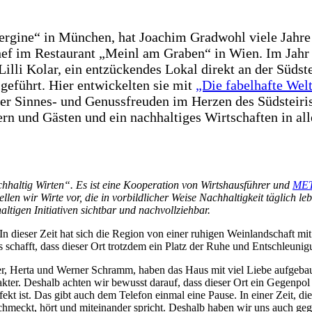
rgine“ in München, hat Joachim Gradwohl viele Jahre 
hef im Restaurant „Meinl am Graben“ in Wien. Im Jahr
lli Kolar, ein entzückendes Lokal direkt an der Südst
geführt. Hier entwickelten sie mit
„Die fabelhafte Welt
der Sinnes- und Genussfreuden im Herzen des Südsteir
rn und Gästen und ein nachhaltiges Wirtschaften in all
chhaltig Wirten“. Es ist eine Kooperation von Wirtshausführer und
MET
en wir Wirte vor, die in vorbildlicher Weise Nachhaltigkeit täglich leb
altigen Initiativen sichtbar und nachvollziehbar.
n dieser Zeit hat sich die Region von einer ruhigen Weinlandschaft mit 
es schafft, dass dieser Ort trotzdem ein Platz der Ruhe und Entschleunig
r, Herta und Werner Schramm, haben das Haus mit viel Liebe aufgebau
rakter. Deshalb achten wir bewusst darauf, dass dieser Ort ein Gegenpol
kt ist. Das gibt auch dem Telefon einmal eine Pause. In einer Zeit, di
chmeckt, hört und miteinander spricht. Deshalb haben wir uns auch g