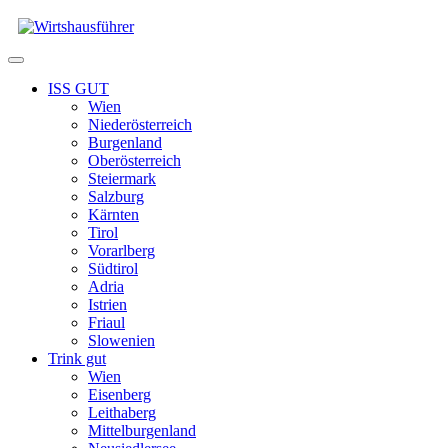
Zum
Inhalt
springen
Menü
ISS GUT
Wien
Niederösterreich
Burgenland
Oberösterreich
Steiermark
Salzburg
Kärnten
Tirol
Vorarlberg
Südtirol
Adria
Istrien
Friaul
Slowenien
Trink gut
Wien
Eisenberg
Leithaberg
Mittelburgenland