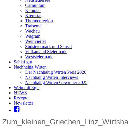
Neusiedlersee
Carnuntum
Kamptal
Kremstal
Thermenregion
Traisental
Wachau
Wagram
Weinviertel
Südsteiermark und Sausal
Vulkanland Steiermark
Weststeiermark
Schlaf gut
Nachhaltig Wirten
Der Nachhaltig Wirten Preis 2026
Nachhaltig Wirten Interviews
Nachhaltig Wirten Gewinner 2025
Wein mit Egle
NEWS
Rezepte
Newsletter
Zum_kleinen_Griechen_Linz_Wirtsh