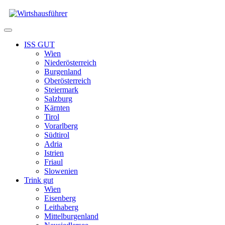
Zum
Inhalt
springen
Menü
ISS GUT
Wien
Niederösterreich
Burgenland
Oberösterreich
Steiermark
Salzburg
Kärnten
Tirol
Vorarlberg
Südtirol
Adria
Istrien
Friaul
Slowenien
Trink gut
Wien
Eisenberg
Leithaberg
Mittelburgenland