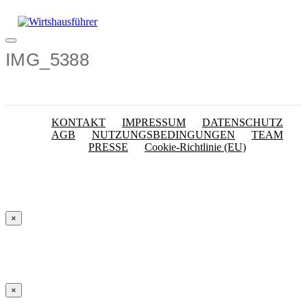
Zum
Inhalt
springen
Menü
IMG_5388
KONTAKT
IMPRESSUM
DATENSCHUTZ
AGB
NUTZUNGSBEDINGUNGEN
TEAM
PRESSE
Cookie-Richtlinie (EU)
×
×