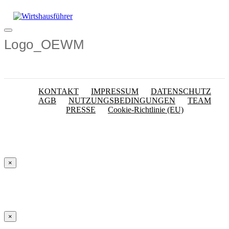
Zum
Inhalt
springen
Menü
Logo_OEWM
KONTAKT
IMPRESSUM
DATENSCHUTZ
AGB
NUTZUNGSBEDINGUNGEN
TEAM
PRESSE
Cookie-Richtlinie (EU)
×
×