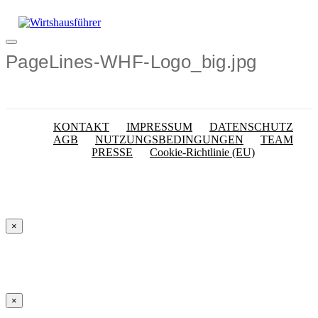
Zum
Inhalt
springen
Menü
PageLines-WHF-Logo_big.jpg
KONTAKT
IMPRESSUM
DATENSCHUTZ
AGB
NUTZUNGSBEDINGUNGEN
TEAM
PRESSE
Cookie-Richtlinie (EU)
×
×