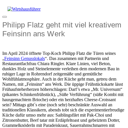
Zum
Inhalt
springen
Menü
Philipp Flatz geht mit viel kreativem
Feinsinn ans Werk
Im April 2024 öffnete Top-Koch Philipp Flatz die Türen seines
„
Feinsinn Genusslokals
“. Das zusammen mit Partnerin und
Restaurantfachfrau Chiara Ringler. Klare Linien, viel Beton,
dunkles Holz und Steinelemente verleihen dem modernen Bau in
ruhiger Lage in Rohrendorf zeitgemäße und gemütliche
Wohlfühlatmosphäre. Auch in der Küche geht man, getreu dem
Namen, mit „Feinsinn“ ans Werk. Die üppige Frühstückskarte lässt
Frühaufsteherherzen höherschlagen: Darf’s etwa „Mr. Universum“
(pikantes Schinkenfrühstück), „Süße Verführung“ (süße Kombi mit
hausgemachtem Brioche) oder ein herzhaftes Cheese-Croissant
sein? Mittags gibt´s eine (noch sehr) beschränkte Auswahl an
traditionellen Klassikern, abends tobt sich die experimentierfreudige
Küche dafür umso mehr aus: Saiblingsfilet mit Pak-Choi und
Zitronenbutter, Beef tatar mit Erdäpfeltoast und gebeiztem Dotter,
Grammelknöderln mit Paradeiskraut, Sauerrahmschmarren mit