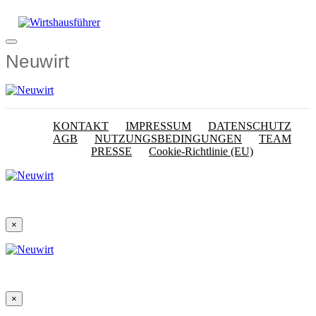
Zum
Inhalt
springen
Menü
Neuwirt
KONTAKT
IMPRESSUM
DATENSCHUTZ
AGB
NUTZUNGSBEDINGUNGEN
TEAM
PRESSE
Cookie-Richtlinie (EU)
×
×