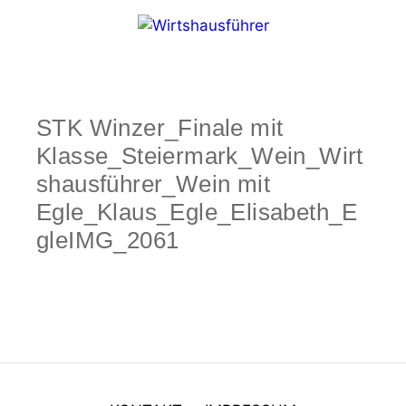
Zum
Inhalt
springen
Menü
STK Winzer_Finale mit
Klasse_Steiermark_Wein_Wirt
shausführer_Wein mit
Egle_Klaus_Egle_Elisabeth_E
gleIMG_2061