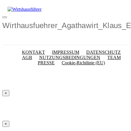
Zum
Inhalt
springen
Menü
Wirthausfuehrer_Agathawirt_Klaus_
KONTAKT
IMPRESSUM
DATENSCHUTZ
AGB
NUTZUNGSBEDINGUNGEN
TEAM
PRESSE
Cookie-Richtlinie (EU)
×
×