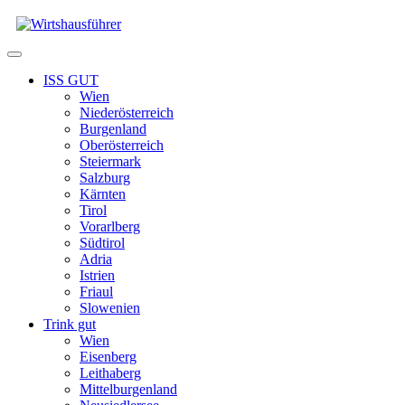
Zum
Inhalt
springen
Menü
ISS GUT
Wien
Niederösterreich
Burgenland
Oberösterreich
Steiermark
Salzburg
Kärnten
Tirol
Vorarlberg
Südtirol
Adria
Istrien
Friaul
Slowenien
Trink gut
Wien
Eisenberg
Leithaberg
Mittelburgenland