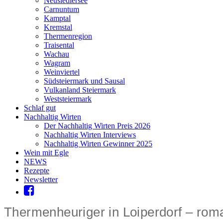
Neusiedlersee
Carnuntum
Kamptal
Kremstal
Thermenregion
Traisental
Wachau
Wagram
Weinviertel
Südsteiermark und Sausal
Vulkanland Steiermark
Weststeiermark
Schlaf gut
Nachhaltig Wirten
Der Nachhaltig Wirten Preis 2026
Nachhaltig Wirten Interviews
Nachhaltig Wirten Gewinner 2025
Wein mit Egle
NEWS
Rezepte
Newsletter
Thermenheuriger in Loiperdorf – roman