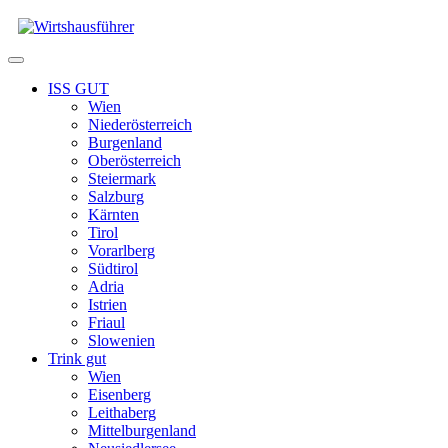
Zum
Inhalt
springen
Menü
ISS GUT
Wien
Niederösterreich
Burgenland
Oberösterreich
Steiermark
Salzburg
Kärnten
Tirol
Vorarlberg
Südtirol
Adria
Istrien
Friaul
Slowenien
Trink gut
Wien
Eisenberg
Leithaberg
Mittelburgenland