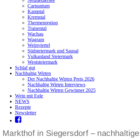
Neusiedlersee
Carnuntum
Kamptal
Kremstal
Thermenregion
Traisental
Wachau
Wagram
Weinviertel
Südsteiermark und Sausal
Vulkanland Steiermark
Weststeiermark
Schlaf gut
Nachhaltig Wirten
Der Nachhaltig Wirten Preis 2026
Nachhaltig Wirten Interviews
Nachhaltig Wirten Gewinner 2025
Wein mit Egle
NEWS
Rezepte
Newsletter
Markthof in Siegersdorf – nachhalti