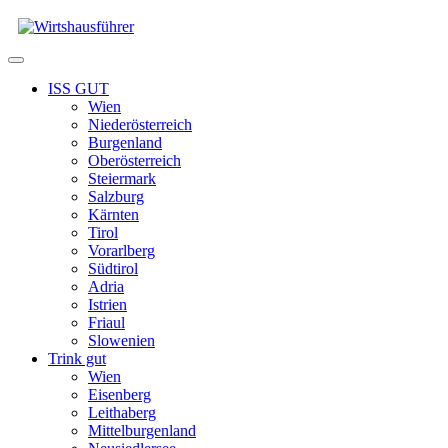
Zum
Inhalt
springen
Menü
ISS GUT
Wien
Niederösterreich
Burgenland
Oberösterreich
Steiermark
Salzburg
Kärnten
Tirol
Vorarlberg
Südtirol
Adria
Istrien
Friaul
Slowenien
Trink gut
Wien
Eisenberg
Leithaberg
Mittelburgenland