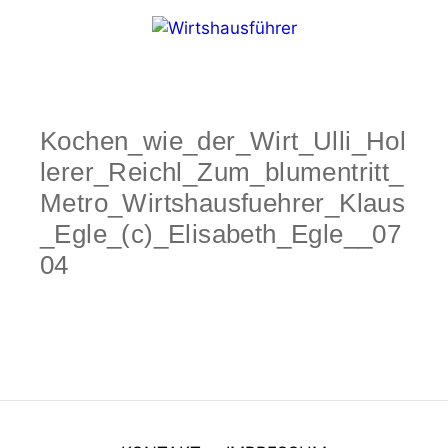
Zum
Inhalt
springen
Menü
Kochen_wie_der_Wirt_Ulli_Hol
lerer_Reichl_Zum_blumentritt_
Metro_Wirtshausfuehrer_Klaus
_Egle_(c)_Elisabeth_Egle__07
04